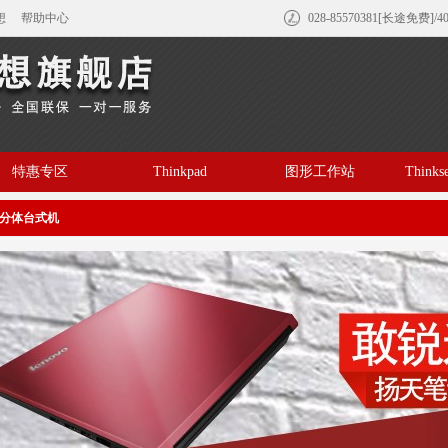
想
帮助中心
028-85570381[长途免费]/4
特惠专区
Thinkpad
图形工作站
Think
分体台式机