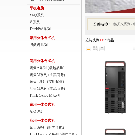
商用一体台式机
平板电脑
Yoga系列
ThinkPad
V 系列
分类名称：
扬天A系列 (
ThinkStation工作站
ThinkPad系列
家用分体台式机
总共找到
13
个商品
联想服务器
拯救者系列
数码配件
商用分体台式机
扬天A系列 (卓越品质)
扬天M系列 (主流商务)
扬天T系列 (实用超值)
启天M系列 (主流商务)
Think Centre M系列
家用一体台式机
AIO 系列
商用一体台式机
扬天S系列 (时尚全能)
ThinkCentre M系列 (高效全能)