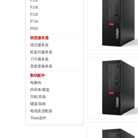
P320
P330
P520
P720
P920
联想服务器
塔式服务器
机架式服务器
刀片服务器
高密度服务器
数码配件
电脑包
内存条/硬盘
耳机/音箱
键盘/鼠标
电池及适配器
Think选件