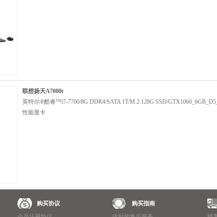
联想扬天A7000t
英特尔®酷睿™i7-7700/8G DDR4/SATA 1T/M.2 128G SSD/GTX1060_6GB_D
性能显卡
购买协议
购买指南
会员注册协议
体贴的售后服务
顾