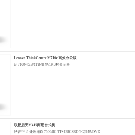
Lenovo ThinkCentre M710e 高效办公版
i3-7100/4GB/1TB/集显/19.5吋显示器
联想启天M415商用台式机
酷睿™ i5 处理器i5-7500/8G/1T+128GSSD/2G独显/DVD