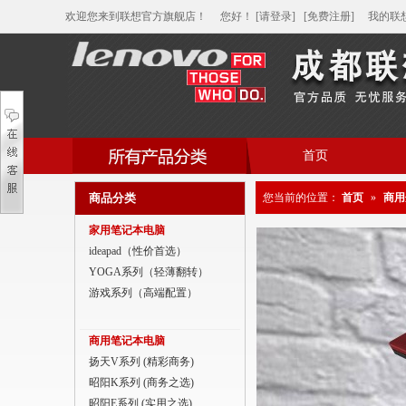
欢迎您来到联想官方旗舰店！
您好
！
[请登录]
[免费注册]
我的联
首页
帮助中心
商品分类
您当前的位置：
首页
»
商用
家用笔记本电脑
家用笔记本电脑
商用笔记本电脑
ideapad（性价首选）
YOGA系列（轻薄翻转）
平板电脑
游戏系列（高端配置）
家用分体台式机
商用笔记本电脑
商用分体台式机
扬天V系列 (精彩商务)
昭阳K系列 (商务之选)
家用一体台式机
昭阳E系列 (实用之选)