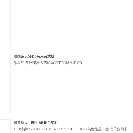
联想启天M415商用台式机
酷睿™ i5 处理器i5-7500/4G/1T/2G独显/DVD
联想扬天T4900D商用台式机
Intel酷睿I7 7700/16G DDR4/2T SATA/GT 730 2G高性能显卡/集成千兆网卡