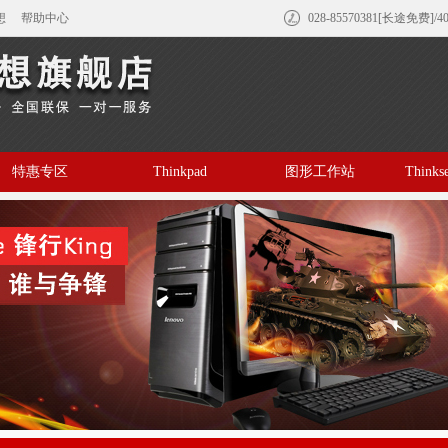
想
帮助中心
028-85570381[长途免费]/4
特惠专区
Thinkpad
图形工作站
Think