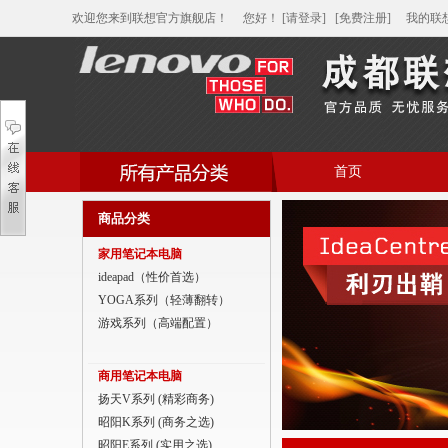
欢迎您来到联想官方旗舰店！
您好
！
[请登录]
[免费注册]
我的联
首页
帮助中心
商品分类
家用笔记本电脑
家用笔记本电脑
商用笔记本电脑
ideapad（性价首选）
YOGA系列（轻薄翻转）
平板电脑
游戏系列（高端配置）
家用分体台式机
商用笔记本电脑
商用分体台式机
扬天V系列 (精彩商务)
昭阳K系列 (商务之选)
家用一体台式机
昭阳E系列 (实用之选)