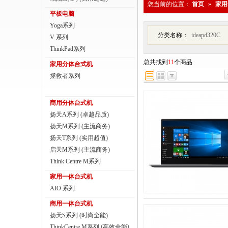
您当前的位置：
首页
»
家用
商用一体台式机
平板电脑
Yoga系列
ThinkPad
分类名称：
ideapd320C
V 系列
ThinkStation工作站
ThinkPad系列
总共找到
11
个商品
家用分体台式机
联想服务器
拯救者系列
数码配件
商用分体台式机
扬天A系列 (卓越品质)
扬天M系列 (主流商务)
扬天T系列 (实用超值)
启天M系列 (主流商务)
Think Centre M系列
家用一体台式机
AIO 系列
商用一体台式机
扬天S系列 (时尚全能)
ThinkCentre M系列 (高效全能)