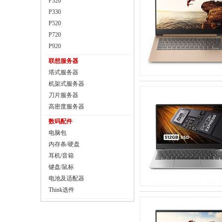
P320
P330
P520
P720
P920
联想服务器
塔式服务器
机架式服务器
刀片服务器
高密度服务器
数码配件
电脑包
内存条/硬盘
耳机/音箱
键盘/鼠标
电池及适配器
Think选件