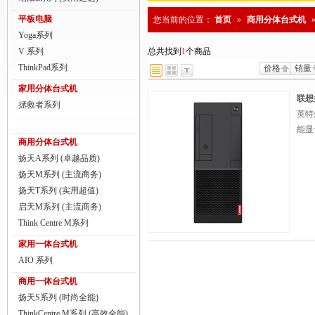
商用一体台式机
平板电脑
您当前的位置：
首页
»
商用分体台式机
Yoga系列
ThinkPad
V 系列
总共找到
1
个商品
ThinkStation工作站
ThinkPad系列
价格
销量
家用分体台式机
联想服务器
联想扬
拯救者系列
英特尔
数码配件
能显
商用分体台式机
扬天A系列 (卓越品质)
扬天M系列 (主流商务)
扬天T系列 (实用超值)
启天M系列 (主流商务)
Think Centre M系列
家用一体台式机
AIO 系列
商用一体台式机
扬天S系列 (时尚全能)
ThinkCentre M系列 (高效全能)