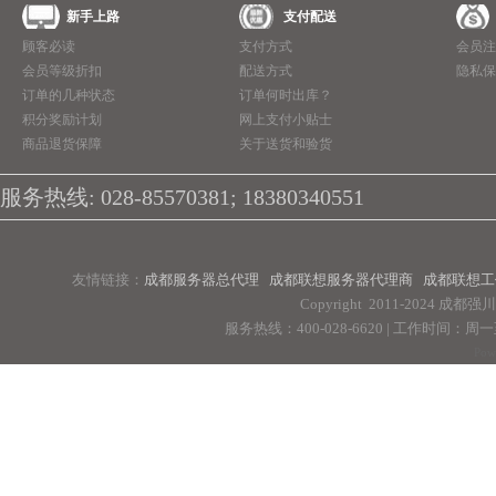
新手上路
支付配送
顾客必读
支付方式
会员注
会员等级折扣
配送方式
隐私保
订单的几种状态
订单何时出库？
积分奖励计划
网上支付小贴士
商品退货保障
关于送货和验货
服务热线: 028-85570381; 18380340551
友情链接：
成都服务器总代理
成都联想服务器代理商
成都联想工
Copyright 2011-2024 
服务热线：400-028-6620 | 工作时间：周一至周
Pow