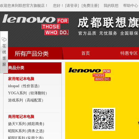
欢迎您来到联想官方旗舰店！
您好
！
[请登录]
[免费注册]
我的联想
帮助中心
首页
特惠专区
帮助中心
商品分类
家用笔记本电脑
家用笔记本电脑
商用笔记本电脑
ideapad（性价首选）
YOGA系列（轻薄翻转）
平板电脑
游戏系列（高端配置）
家用分体台式机
商用笔记本电脑
商用分体台式机
扬天V系列 (精彩商务)
昭阳K系列 (商务之选)
家用一体台式机
昭阳E系列 (实用之选)