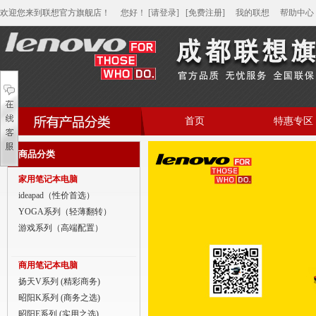
欢迎您来到联想官方旗舰店！
您好
！
[请登录]
[免费注册]
我的联想
帮助中心
首页
特惠专区
帮助中心
商品分类
家用笔记本电脑
家用笔记本电脑
商用笔记本电脑
ideapad（性价首选）
YOGA系列（轻薄翻转）
平板电脑
游戏系列（高端配置）
家用分体台式机
商用笔记本电脑
商用分体台式机
扬天V系列 (精彩商务)
昭阳K系列 (商务之选)
家用一体台式机
昭阳E系列 (实用之选)