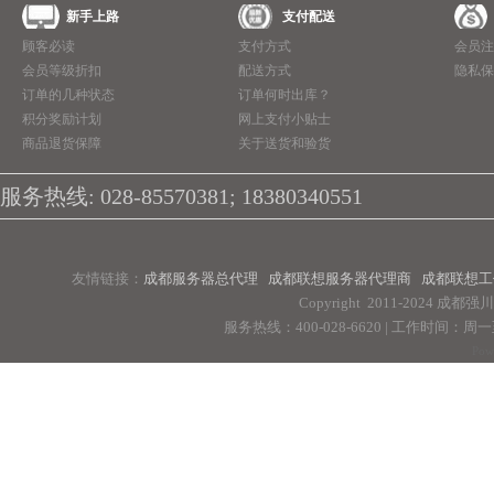
新手上路
支付配送
顾客必读
支付方式
会员注
会员等级折扣
配送方式
隐私保
订单的几种状态
订单何时出库？
积分奖励计划
网上支付小贴士
商品退货保障
关于送货和验货
服务热线: 028-85570381; 18380340551
友情链接：
成都服务器总代理
成都联想服务器代理商
成都联想工
Copyright 2011-2024 
服务热线：400-028-6620 | 工作时间：周一至周
Pow