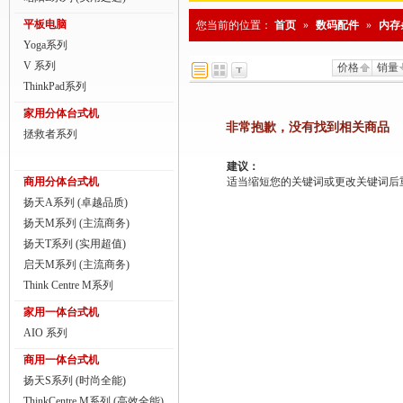
商用一体台式机
平板电脑
您当前的位置：
首页
»
数码配件
»
内存
Yoga系列
ThinkPad
V 系列
价格
销量
ThinkStation工作站
ThinkPad系列
家用分体台式机
联想服务器
非常抱歉，没有找到相关商品
拯救者系列
数码配件
建议：
商用分体台式机
适当缩短您的关键词或更改关键词后重新搜
扬天A系列 (卓越品质)
扬天M系列 (主流商务)
扬天T系列 (实用超值)
启天M系列 (主流商务)
Think Centre M系列
家用一体台式机
AIO 系列
商用一体台式机
扬天S系列 (时尚全能)
ThinkCentre M系列 (高效全能)