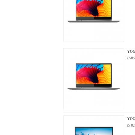
YOG
i7-
YOG
i5-