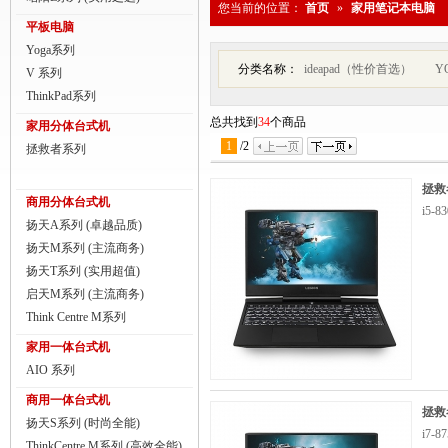
您当前的位置：
首页
»
家用笔记本电脑
商用一体台式机
平板电脑
Yoga系列
ThinkPad
分类名称：
ideapad（性价首选）
Y
V 系列
ThinkStation工作站
ThinkPad系列
总共找到
34
个商品
家用分体台式机
联想服务器
1
/
2
拯救者系列
数码配件
拯救者
商用分体台式机
i5-
扬天A系列 (卓越品质)
扬天M系列 (主流商务)
扬天T系列 (实用超值)
启天M系列 (主流商务)
Think Centre M系列
家用一体台式机
AIO 系列
商用一体台式机
拯救者
扬天S系列 (时尚全能)
i7-
ThinkCentre M系列 (高效全能)