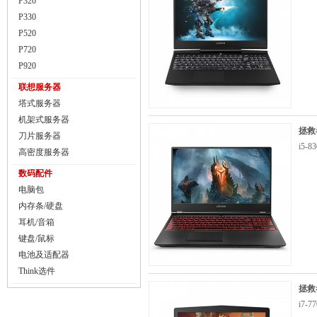
P320
P330
P520
P720
P920
联想服务器
塔式服务器
机架式服务器
拯救
刀片服务器
i5-
高密度服务器
数码配件
电脑包
内存条/硬盘
耳机/音箱
键盘/鼠标
电池及适配器
Think选件
拯救者
i7-