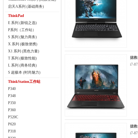
启天A系列 (基础商务)
ThinkPad
E 系列 (新锐之选)
P系列（工作站）
S 系列 (魅力商务)
X 系列 (极致便携)
X1 系列 (黑色力量)
拯救
T 系列 (极致性能)
i7-
L 系列 (商务经典)
S 超极本 (时尚魅力)
ThinkStation工作站
P340
P348
P350
P360
P520C
P620
拯救者
P318
i7-