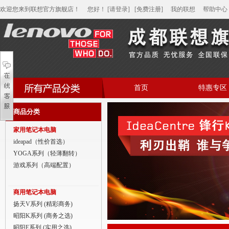
欢迎您来到联想官方旗舰店！
您好
！
[请登录]
[免费注册]
我的联想
帮助中心
首页
特惠专区
帮助中心
商品分类
家用笔记本电脑
家用笔记本电脑
商用笔记本电脑
ideapad（性价首选）
YOGA系列（轻薄翻转）
平板电脑
游戏系列（高端配置）
家用分体台式机
商用笔记本电脑
商用分体台式机
扬天V系列 (精彩商务)
昭阳K系列 (商务之选)
家用一体台式机
昭阳E系列 (实用之选)