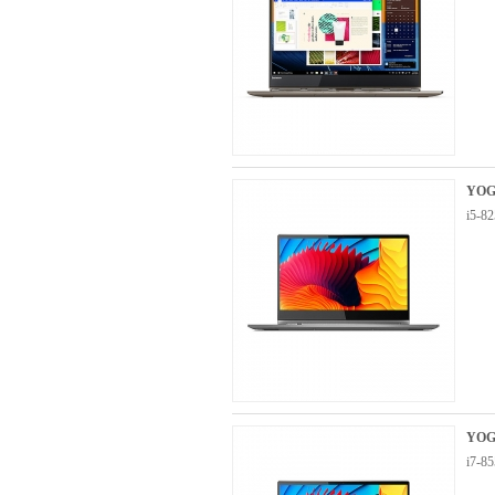
YOG
i5-
YOG
i7-