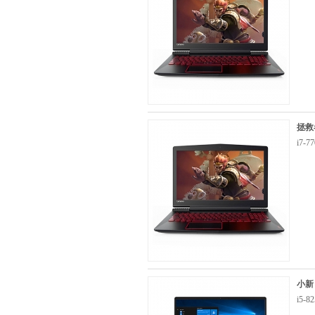
拯救者
i7-
小新
i5-