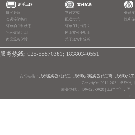
新手上路
支付配送
顾客必读
支付方式
会员注
会员等级折扣
配送方式
隐私保
订单的几种状态
订单何时出库？
积分奖励计划
网上支付小贴士
商品退货保障
关于送货和验货
服务热线: 028-85570381; 18380340551
友情链接：
成都服务器总代理
成都联想服务器代理商
成都联想工
Copyright 2011-2024 
服务热线：400-028-6620 | 工作时间：周一至周
Pow