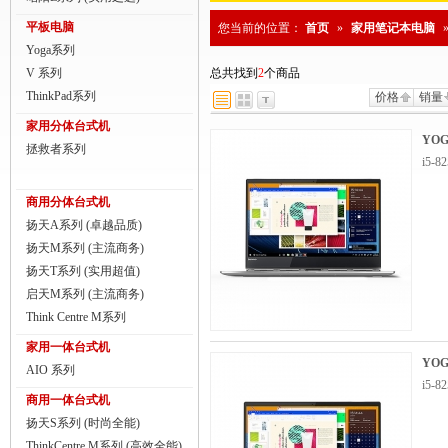
商用一体台式机
平板电脑
您当前的位置：
首页
»
家用笔记本电脑
Yoga系列
ThinkPad
V 系列
总共找到
2
个商品
ThinkStation工作站
ThinkPad系列
价格
销量
家用分体台式机
联想服务器
YOG
拯救者系列
i5-
数码配件
商用分体台式机
扬天A系列 (卓越品质)
扬天M系列 (主流商务)
扬天T系列 (实用超值)
启天M系列 (主流商务)
Think Centre M系列
家用一体台式机
YOG
AIO 系列
i5-
商用一体台式机
扬天S系列 (时尚全能)
ThinkCentre M系列 (高效全能)