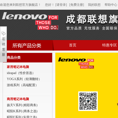
欢迎您来到联想官方旗舰店！
您好
！
[请登录]
[免费注册]
我的联想
帮助中心
首页
特惠专区
帮助中心
商品分类
家用笔记本电脑
家用笔记本电脑
商用笔记本电脑
ideapad（性价首选）
YOGA系列（轻薄翻转）
平板电脑
游戏系列（高端配置）
家用分体台式机
商用笔记本电脑
商用分体台式机
扬天V系列 (精彩商务)
昭阳K系列 (商务之选)
家用一体台式机
昭阳E系列 (实用之选)