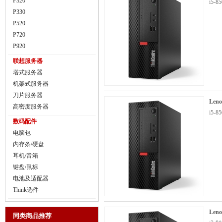
P320
i5-
P330
P520
P720
P920
联想服务器
塔式服务器
机架式服务器
刀片服务器
Len
高密度服务器
i5-
数码配件
电脑包
内存条/硬盘
耳机/音箱
键盘/鼠标
电池及适配器
Think选件
Len
同类商品推荐