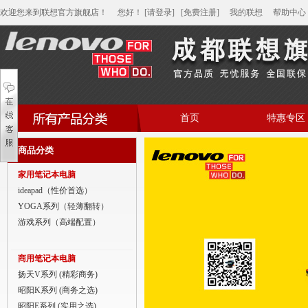
欢迎您来到联想官方旗舰店！
您好
！
[请登录]
[免费注册]
我的联想
帮助中心
首页
特惠专区
帮助中心
商品分类
家用笔记本电脑
家用笔记本电脑
商用笔记本电脑
ideapad（性价首选）
YOGA系列（轻薄翻转）
平板电脑
游戏系列（高端配置）
家用分体台式机
商用笔记本电脑
商用分体台式机
扬天V系列 (精彩商务)
昭阳K系列 (商务之选)
家用一体台式机
昭阳E系列 (实用之选)