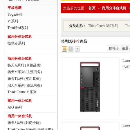
商用一体台式机
平板电脑
您当前的位置：
首页
»
商用分体台式机
Yoga系列
ThinkPad
V 系列
分类名称：
ThinkCentre M9系列
Th
ThinkStation工作站
ThinkPad系列
家用分体台式机
联想服务器
总共找到
9
个商品
拯救者系列
价格
销量
数码配件
商用分体台式机
Len
扬天A系列 (卓越品质)
i7-
扬天M系列 (主流商务)
扬天T系列 (实用超值)
启天M系列 (主流商务)
Think Centre M系列
家用一体台式机
AIO 系列
商用一体台式机
扬天S系列 (时尚全能)
Len
ThinkCentre M系列 (高效全能)