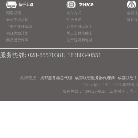
新手上路
支付配送
顾客必读
支付方式
会员注
会员等级折扣
配送方式
隐私保
订单的几种状态
订单何时出库？
积分奖励计划
网上支付小贴士
商品退货保障
关于送货和验货
服务热线: 028-85570381; 18380340551
友情链接：
成都服务器总代理
成都联想服务器代理商
成都联想工
Copyright 2011-2024 
服务热线：400-028-6620 | 工作时间：周一至周
Pow