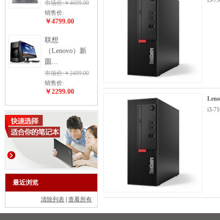
i5-7
市场价:￥4699.00
销售价:
￥4799.00
联想
（Lenovo）新
圆...
市场价:￥2499.00
销售价:
￥2299.00
Len
i3-
最近浏览
清除列表
|
查看所有