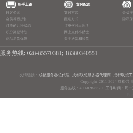
新手上路
支付配送
顾客必读
支付方式
会员注
会员等级折扣
配送方式
隐私保
订单的几种状态
订单何时出库？
积分奖励计划
网上支付小贴士
商品退货保障
关于送货和验货
服务热线: 028-85570381; 18380340551
友情链接：
成都服务器总代理
成都联想服务器代理商
成都联想工
Copyright 2011-2024 
服务热线：400-028-6620 | 工作时间：周一至周
Pow