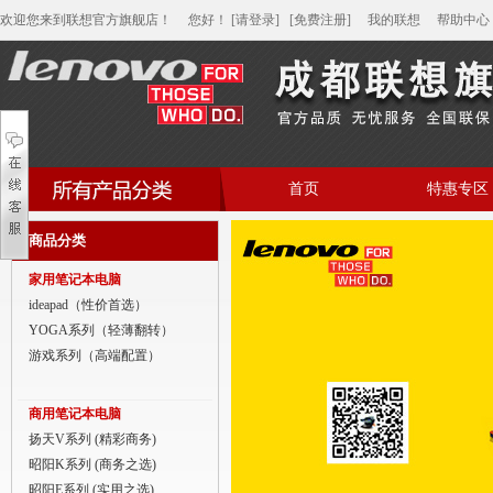
欢迎您来到联想官方旗舰店！
您好
！
[请登录]
[免费注册]
我的联想
帮助中心
首页
特惠专区
帮助中心
商品分类
家用笔记本电脑
家用笔记本电脑
商用笔记本电脑
ideapad（性价首选）
YOGA系列（轻薄翻转）
平板电脑
游戏系列（高端配置）
家用分体台式机
商用笔记本电脑
商用分体台式机
扬天V系列 (精彩商务)
昭阳K系列 (商务之选)
家用一体台式机
昭阳E系列 (实用之选)