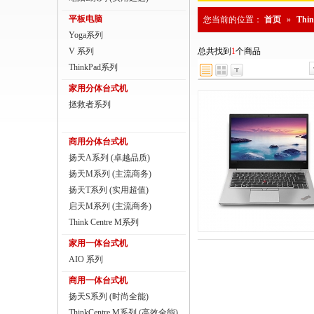
商用一体台式机
平板电脑
您当前的位置：
首页
»
Thi
Yoga系列
ThinkPad
V 系列
总共找到
1
个商品
ThinkStation工作站
ThinkPad系列
家用分体台式机
联想服务器
拯救者系列
数码配件
商用分体台式机
扬天A系列 (卓越品质)
扬天M系列 (主流商务)
扬天T系列 (实用超值)
启天M系列 (主流商务)
Think Centre M系列
家用一体台式机
AIO 系列
商用一体台式机
扬天S系列 (时尚全能)
ThinkCentre M系列 (高效全能)