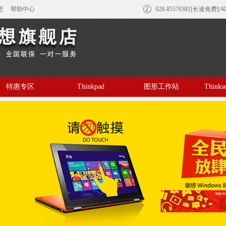
想
帮助中心
028-85570381[长途免费]/4
特惠专区
Thinkpad
图形工作站
Think