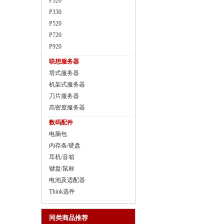
P320
P330
P520
P720
P920
联想服务器
塔式服务器
机架式服务器
刀片服务器
高密度服务器
数码配件
电脑包
内存条/硬盘
耳机/音箱
键盘/鼠标
电池及适配器
Think选件
同类商品推荐