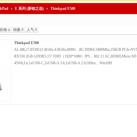
nkPad
»
E 系列 (新锐之选)
»
Thinkpad E580
价格
销量
人气
Thinkpad E580
AL-BK,i7-8550U(1.8GHz-4.0GHz,8MB）,8G DDR4 2400Mhz,256GB PCIe-N
RX550 2GB GDDR5,15" FHD（1920*1080）IPS，802.11 AC,HDMI,Micro SD 
45Wh,Lit,1xUSB-C,2xUSB-A 3.0,1xUSB-A 2.0,Office，Win10H