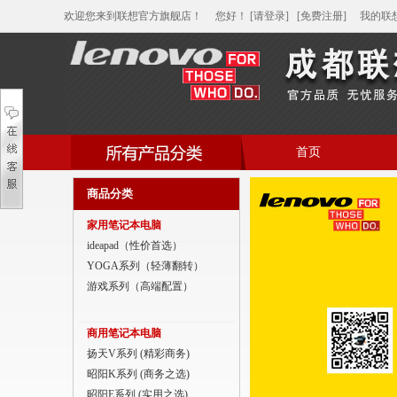
欢迎您来到联想官方旗舰店！
您好
！
[请登录]
[免费注册]
我的联
首页
帮助中心
商品分类
家用笔记本电脑
家用笔记本电脑
商用笔记本电脑
ideapad（性价首选）
YOGA系列（轻薄翻转）
平板电脑
游戏系列（高端配置）
家用分体台式机
商用笔记本电脑
商用分体台式机
扬天V系列 (精彩商务)
昭阳K系列 (商务之选)
家用一体台式机
昭阳E系列 (实用之选)