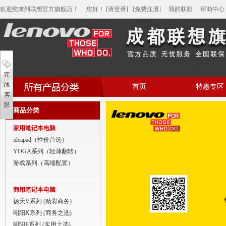
欢迎您来到联想官方旗舰店！
您好
！
[请登录]
[免费注册]
我的联想
帮助中心
首页
特惠专区
帮助中心
商品分类
家用笔记本电脑
家用笔记本电脑
商用笔记本电脑
ideapad（性价首选）
YOGA系列（轻薄翻转）
平板电脑
游戏系列（高端配置）
家用分体台式机
商用笔记本电脑
商用分体台式机
扬天V系列 (精彩商务)
昭阳K系列 (商务之选)
家用一体台式机
昭阳E系列 (实用之选)