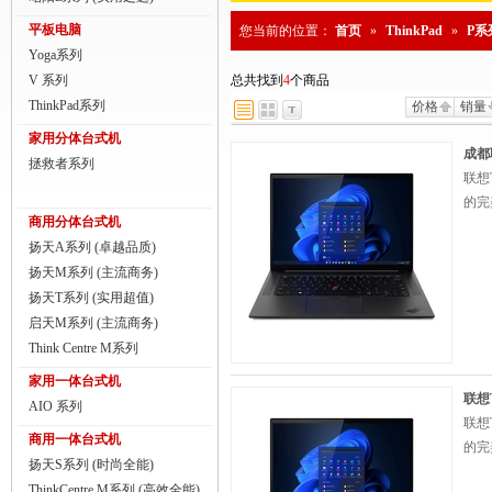
商用一体台式机
平板电脑
您当前的位置：
首页
»
ThinkPad
»
P系
Yoga系列
ThinkPad
V 系列
总共找到
4
个商品
ThinkStation工作站
ThinkPad系列
价格
销量
家用分体台式机
联想服务器
成都
拯救者系列
联想
数码配件
的完
商用分体台式机
扬天A系列 (卓越品质)
扬天M系列 (主流商务)
扬天T系列 (实用超值)
启天M系列 (主流商务)
Think Centre M系列
家用一体台式机
联想T
AIO 系列
联想
商用一体台式机
的完
扬天S系列 (时尚全能)
ThinkCentre M系列 (高效全能)