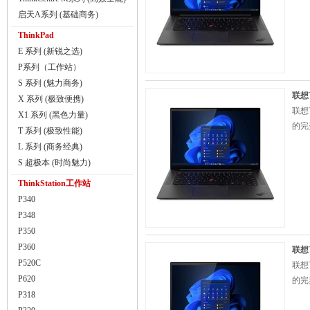
启天A系列 (基础商务)
ThinkPad
E 系列 (新锐之选)
P系列（工作站）
S 系列 (魅力商务)
联想
X 系列 (极致便携)
联想
X1 系列 (黑色力量)
的完
T 系列 (极致性能)
L 系列 (商务经典)
S 超极本 (时尚魅力)
ThinkStation工作站
P340
P348
P350
P360
联想T
P520C
联想
P620
的完
P318