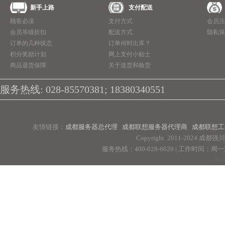
新手上路
支付配送
顾客必读
支付方式
会员注
会员等级折扣
配送方式
隐私保
订单的几种状态
订单何时出库？
积分奖励计划
网上支付小贴士
商品退货保障
关于送货和验货
服务热线: 028-85570381; 18380340551
友情链接：
成都服务器总代理
成都联想服务器代理商
成都联想工
Copyright 2011-2024 
服务热线：400-028-6620 | 工作时间：周一至周
Pow