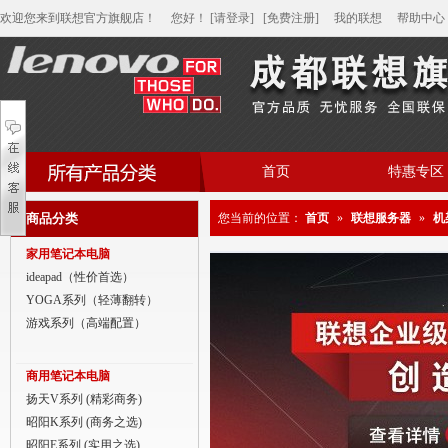
欢迎您来到联想官方旗舰店！
您好
！
[请登录]
[免费注册]
我的联想
帮助中心
首页
特惠专区
帮助中心
商品分类
您当前的位置：
首页
»
联想服务器
»
机
家用笔记本电脑
家用笔记本电脑
商用笔记本电脑
ideapad（性价首选）
YOGA系列（轻薄翻转）
平板电脑
游戏系列（高端配置）
家用分体台式机
商用笔记本电脑
商用分体台式机
扬天V系列 (精彩商务)
昭阳K系列 (商务之选)
家用一体台式机
昭阳E系列 (实用之选)