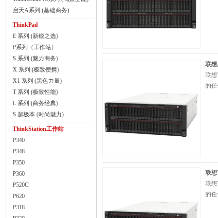
启天A系列 (基础商务)
ThinkPad
E 系列 (新锐之选)
P系列（工作站）
S 系列 (魅力商务)
联想
X 系列 (极致便携)
联想
X1 系列 (黑色力量)
的任
T 系列 (极致性能)
L 系列 (商务经典)
S 超极本 (时尚魅力)
ThinkStation工作站
P340
P348
P350
联想T
P360
联想
P520C
的任
P620
P318