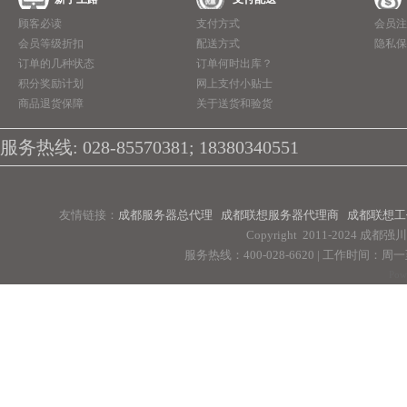
顾客必读
支付方式
会员注
会员等级折扣
配送方式
隐私保
订单的几种状态
订单何时出库？
积分奖励计划
网上支付小贴士
商品退货保障
关于送货和验货
服务热线: 028-85570381; 18380340551
友情链接：
成都服务器总代理
成都联想服务器代理商
成都联想工
Copyright 2011-2024 
服务热线：400-028-6620 | 工作时间：周一至周
Pow