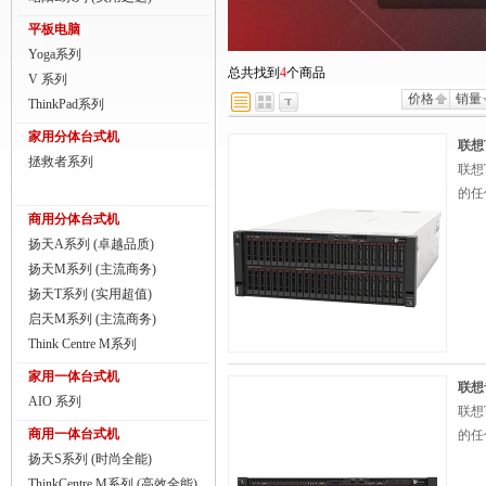
商用一体台式机
平板电脑
Yoga系列
ThinkPad
总共找到
4
个商品
V 系列
价格
销量
ThinkStation工作站
ThinkPad系列
家用分体台式机
联想服务器
联想T
拯救者系列
联想
数码配件
的任
商用分体台式机
扬天A系列 (卓越品质)
扬天M系列 (主流商务)
扬天T系列 (实用超值)
启天M系列 (主流商务)
Think Centre M系列
家用一体台式机
联想专
AIO 系列
联想
商用一体台式机
的任
扬天S系列 (时尚全能)
ThinkCentre M系列 (高效全能)