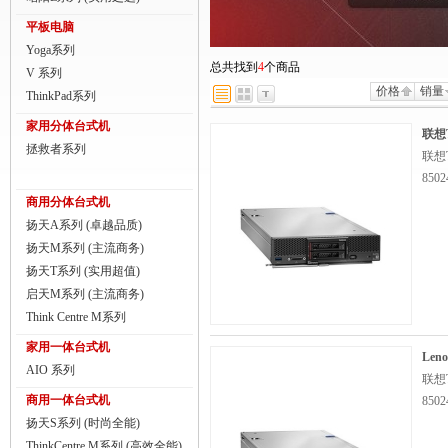
商用一体台式机
平板电脑
Yoga系列
ThinkPad
总共找到
4
个商品
V 系列
价格
销量
ThinkStation工作站
ThinkPad系列
家用分体台式机
联想服务器
联想T
拯救者系列
联想T
数码配件
8502
商用分体台式机
扬天A系列 (卓越品质)
扬天M系列 (主流商务)
扬天T系列 (实用超值)
启天M系列 (主流商务)
Think Centre M系列
家用一体台式机
Len
AIO 系列
联想T
商用一体台式机
8502
扬天S系列 (时尚全能)
ThinkCentre M系列 (高效全能)