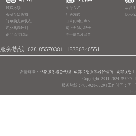
顾客必读
支付方式
会员注
会员等级折扣
配送方式
隐私保
订单的几种状态
订单何时出库？
积分奖励计划
网上支付小贴士
商品退货保障
关于送货和验货
服务热线: 028-85570381; 18380340551
友情链接：
成都服务器总代理
成都联想服务器代理商
成都联想工
Copyright 2011-2024 
服务热线：400-028-6620 | 工作时间：周一至周
Pow