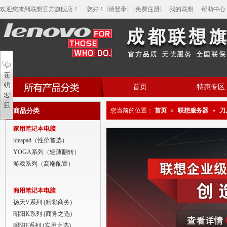
欢迎您来到联想官方旗舰店！
您好
！
[请登录]
[免费注册]
我的联想
帮助中心
首页
特惠专区
帮助中心
商品分类
您当前的位置：
首页
»
联想服务器
»
刀
家用笔记本电脑
家用笔记本电脑
商用笔记本电脑
ideapad（性价首选）
YOGA系列（轻薄翻转）
平板电脑
游戏系列（高端配置）
家用分体台式机
商用笔记本电脑
商用分体台式机
扬天V系列 (精彩商务)
昭阳K系列 (商务之选)
家用一体台式机
昭阳E系列 (实用之选)