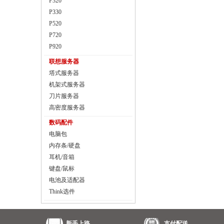
P320
P330
P520
P720
P920
联想服务器
塔式服务器
机架式服务器
刀片服务器
高密度服务器
数码配件
电脑包
内存条/硬盘
耳机/音箱
键盘/鼠标
电池及适配器
Think选件
新手上路
支付配送