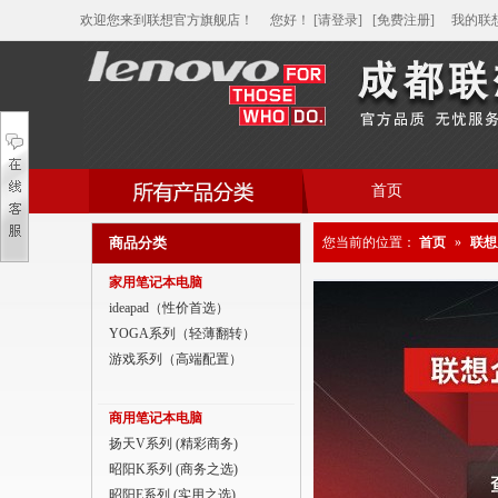
欢迎您来到联想官方旗舰店！
您好
！
[请登录]
[免费注册]
我的联
首页
帮助中心
商品分类
您当前的位置：
首页
»
联想
家用笔记本电脑
家用笔记本电脑
商用笔记本电脑
ideapad（性价首选）
YOGA系列（轻薄翻转）
平板电脑
游戏系列（高端配置）
家用分体台式机
商用笔记本电脑
商用分体台式机
扬天V系列 (精彩商务)
昭阳K系列 (商务之选)
家用一体台式机
昭阳E系列 (实用之选)