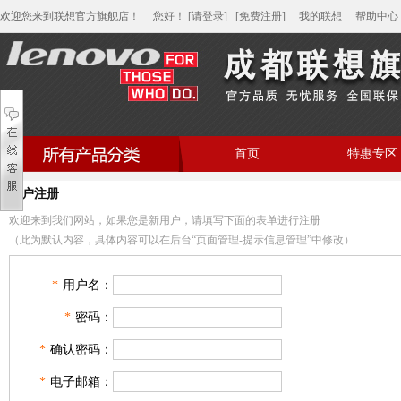
欢迎您来到联想官方旗舰店！
您好
！
[请登录]
[免费注册]
我的联想
帮助中心
首页
特惠专区
帮助中心
用户注册
家用笔记本电脑
欢迎来到我们网站，如果您是新用户，请填写下面的表单进行注册
商用笔记本电脑
（此为默认内容，具体内容可以在后台“页面管理-提示信息管理”中修改）
平板电脑
*
用户名：
家用分体台式机
*
密码：
商用分体台式机
*
确认密码：
家用一体台式机
*
电子邮箱：