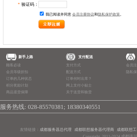
商用一体台式机
*
验证码：
我已阅读并同意
会员注册协议
和
隐私保护政策
。
ThinkPad
ThinkStation工作站
联想服务器
数码配件
新手上路
支付配送
顾客必读
支付方式
会员注
会员等级折扣
配送方式
隐私保
订单的几种状态
订单何时出库？
积分奖励计划
网上支付小贴士
商品退货保障
关于送货和验货
服务热线: 028-85570381; 18380340551
友情链接：
成都服务器总代理
成都联想服务器代理商
成都联想工
Copyright 2011-2024 