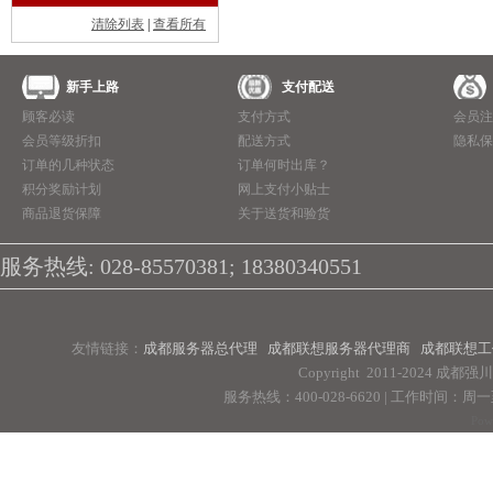
清除列表
|
查看所有
新手上路
支付配送
顾客必读
支付方式
会员注
会员等级折扣
配送方式
隐私保
订单的几种状态
订单何时出库？
积分奖励计划
网上支付小贴士
商品退货保障
关于送货和验货
服务热线: 028-85570381; 18380340551
友情链接：
成都服务器总代理
成都联想服务器代理商
成都联想工
Copyright 2011-2024 
服务热线：400-028-6620 | 工作时间：周一至周
Pow