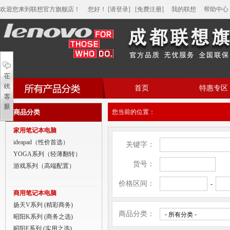
欢迎您来到联想官方旗舰店！
您好
！
[请登录]
[免费注册]
我的联想
帮助中心
首页
特惠专区
帮助中心
商品分类
您当前的位置：
家用笔记本电脑
家用笔记本电脑
商用笔记本电脑
ideapad（性价首选）
关键字：
YOGA系列（轻薄翻转）
平板电脑
货号：
游戏系列（高端配置）
家用分体台式机
价格区间：
-
商用笔记本电脑
商用分体台式机
扬天V系列 (精彩商务)
商品分类：
昭阳K系列 (商务之选)
家用一体台式机
昭阳E系列 (实用之选)