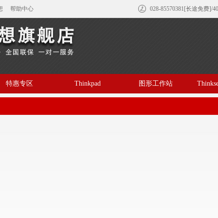
想
帮助中心
028-85570381[长途免费]/4
特惠专区
Thinkpad
图形工作站
Think