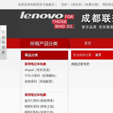
欢迎您来到联想官方旗舰店！
您好
！
[请登录]
[免费注册]
我的联
首页
帮助中心
商品分类
您当前的位置：
首页
家用笔记本电脑
家用笔记本电脑
浏览记录为空.
商用笔记本电脑
ideapad（性价首选）
YOGA系列（轻薄翻转）
平板电脑
游戏系列（高端配置）
家用分体台式机
商用笔记本电脑
商用分体台式机
扬天V系列 (精彩商务)
昭阳K系列 (商务之选)
家用一体台式机
昭阳E系列 (实用之选)