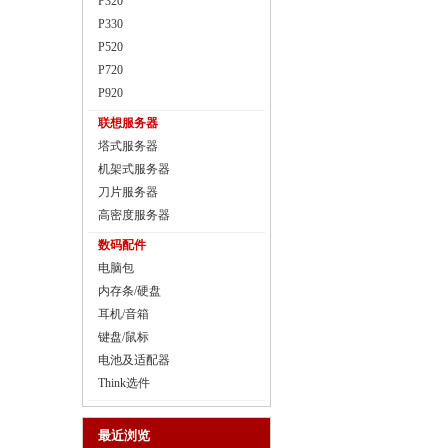
P320
P330
P520
P720
P920
联想服务器
塔式服务器
机架式服务器
刀片服务器
高密度服务器
数码配件
电脑包
内存条/硬盘
耳机/音箱
键盘/鼠标
电池及适配器
Think选件
最近浏览