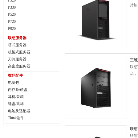
P320
持按
P330
P520
P720
P920
联想服务器
塔式服务器
机架式服务器
刀片服务器
三维
高密度服务器
联想
品，
数码配件
电脑包
内存条/硬盘
耳机/音箱
键盘/鼠标
电池及适配器
Think选件
联想
联想