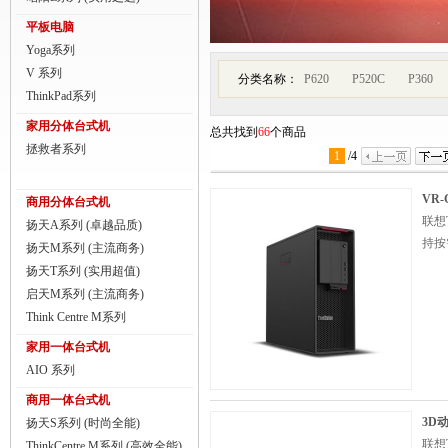
商用一体台式机
平板电脑
Yoga系列
ThinkPad
V 系列
分类名称：
P620
P520C
P360
ThinkStation工作站
ThinkPad系列
家用分体台式机
总共找到
66
个商品
联想服务器
拯救者系列
1
/
4
数码配件
VR
商用分体台式机
联想T
扬天A系列 (卓越品质)
持按
扬天M系列 (主流商务)
扬天T系列 (实用超值)
启天M系列 (主流商务)
Think Centre M系列
家用一体台式机
AIO 系列
商用一体台式机
3D
扬天S系列 (时尚全能)
联想T
ThinkCentre M系列 (高效全能)