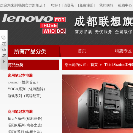
欢迎您来到联想官方旗舰店！
您好
！
[请登录]
[免费注册]
我的联想
帮助中心
首页
特惠专区
帮助中心
商品分类
您当前的位置：
首页
»
ThinkStation工
家用笔记本电脑
家用笔记本电脑
商用笔记本电脑
ideapad（性价首选）
YOGA系列（轻薄翻转）
平板电脑
游戏系列（高端配置）
家用分体台式机
商用笔记本电脑
商用分体台式机
扬天V系列 (精彩商务)
昭阳K系列 (商务之选)
家用一体台式机
昭阳E系列 (实用之选)