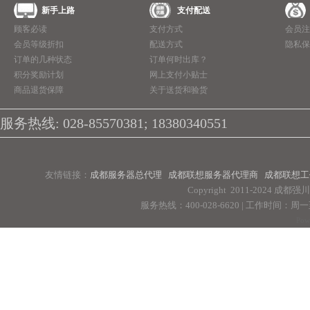
新手上路
支付配送
顾客必读
支付方式
会员注
会员等级折扣
配送方式
隐私保
订单的几种状态
订单何时出库？
积分奖励计划
网上支付小贴士
商品退货保障
关于送货和验货
服务热线: 028-85570381; 18380340551
友情链接：
成都服务器总代理
成都联想服务器代理商
成都联想工
Copyright 2011-2024 
服务热线：400-028-6620 | 工作时间：周一至周
Pow