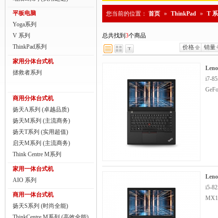
商用一体台式机
平板电脑
您当前的位置：
首页
»
ThinkPad
»
T 
Yoga系列
ThinkPad
V 系列
总共找到
3
个商品
ThinkStation工作站
ThinkPad系列
价格
销量
家用分体台式机
联想服务器
Leno
拯救者系列
i7-8
数码配件
GeFo
商用分体台式机
扬天A系列 (卓越品质)
扬天M系列 (主流商务)
扬天T系列 (实用超值)
启天M系列 (主流商务)
Think Centre M系列
家用一体台式机
Leno
AIO 系列
i5-8
商用一体台式机
MX15
扬天S系列 (时尚全能)
ThinkCentre M系列 (高效全能)