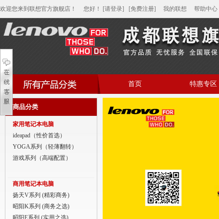
欢迎您来到联想官方旗舰店！
您好
！
[请登录]
[免费注册]
我的联想
帮助中心
首页
特惠专区
帮助中心
商品分类
家用笔记本电脑
家用笔记本电脑
商用笔记本电脑
ideapad（性价首选）
YOGA系列（轻薄翻转）
平板电脑
游戏系列（高端配置）
家用分体台式机
商用笔记本电脑
商用分体台式机
扬天V系列 (精彩商务)
昭阳K系列 (商务之选)
家用一体台式机
昭阳E系列 (实用之选)