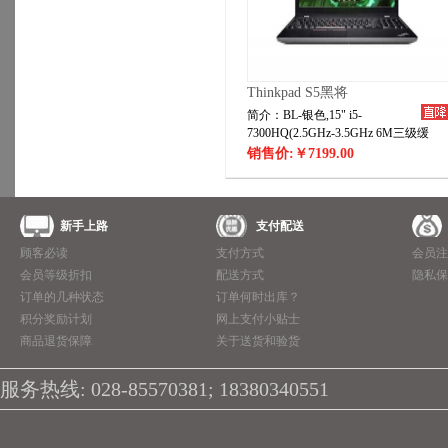
Thinkpad S5黑将
简介：BL-银色,15" i5-
7300HQ(2.5GHz-3.5GHz 6M三级缓
存),8G，1TB 5400rpm+128G SSD
销售价:
￥7199.00
,NVIDIA GeForce GTX 1050Ti 2G,15.6
FHD（1920*1080）IPS，3D Cam，
ThinkPad
BGN&BT,6cell,Win10,backlit，1+1+C
新手上路
支付配送
顾客必读
支付方式
会员注
会员等级折扣
配送方式
隐私保
订单的几种状态
订单何时出库？
积分奖励计划
网上支付小贴士
商品退货保障
关于送货和验货
服务热线: 028-85570381; 18380340551