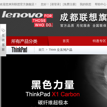
欢迎您来到联想官方旗舰店！
您好
！
[请登录]
[免费注册]
我的联想
帮助中心
首页
特惠专区
帮助中心
家用笔记本电脑
商用笔记本电脑
平板电脑
家用分体台式机
商用分体台式机
家用一体台式机