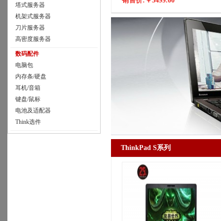
销售价:
￥3499.00
塔式服务器
FPR,KB,Win10 Home，1Y
机架式服务器
刀片服务器
高密度服务器
数码配件
电脑包
内存条/硬盘
耳机/音箱
键盘/鼠标
电池及适配器
Think选件
ThinkPad S系列