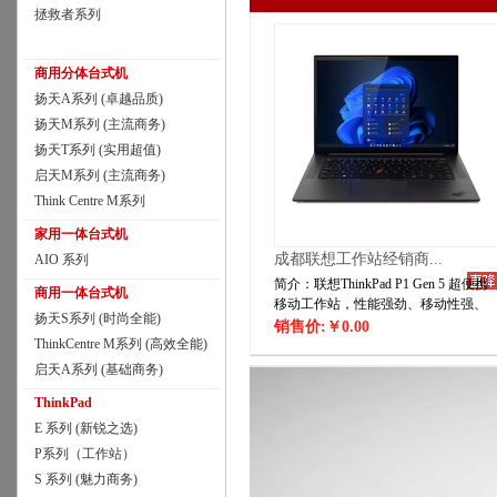
拯救者系列
商用分体台式机
扬天A系列 (卓越品质)
扬天M系列 (主流商务)
扬天T系列 (实用超值)
启天M系列 (主流商务)
Think Centre M系列
家用一体台式机
成都联想工作站经销商...
AIO 系列
简介：联想ThinkPad P1 Gen 5 超便携
商用一体台式机
移动工作站，性能强劲、移动性强、
扬天S系列 (时尚全能)
视觉效果震撼，是外形和功能的完美
销售价:
￥0.00
ThinkCentre M系列 (高效全能)
结合。
启天A系列 (基础商务)
ThinkPad
E 系列 (新锐之选)
P系列（工作站）
S 系列 (魅力商务)