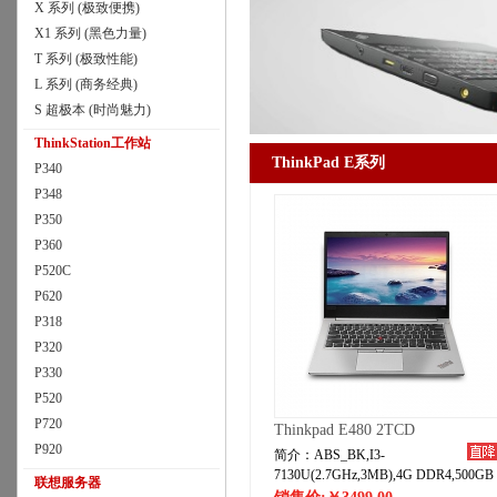
X 系列 (极致便携)
X1 系列 (黑色力量)
T 系列 (极致性能)
L 系列 (商务经典)
S 超极本 (时尚魅力)
ThinkStation工作站
ThinkPad E系列
P340
P348
P350
P360
P520C
P620
P318
P320
P330
P520
P720
Thinkpad E480 2TCD
P920
简介：ABS_BK,I3-
7130U(2.7GHz,3MB),4G DDR4,500GB
联想服务器
7200rpm，IGPU，HD,3Cell_45WH,No