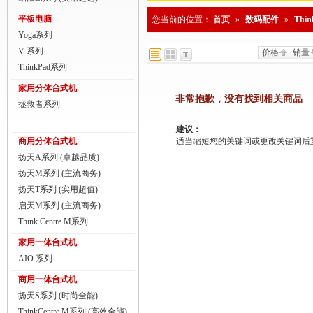
商用一体台式机
平板电脑
您当前的位置：
首页
»
数码配件
»
Thi
Yoga系列
ThinkPad
V 系列
价格
销量
ThinkStation工作站
ThinkPad系列
家用分体台式机
联想服务器
非常抱歉，没有找到相关商品
拯救者系列
数码配件
建议：
商用分体台式机
适当缩短您的关键词或更改关键词后重新搜
扬天A系列 (卓越品质)
扬天M系列 (主流商务)
扬天T系列 (实用超值)
启天M系列 (主流商务)
Think Centre M系列
家用一体台式机
AIO 系列
商用一体台式机
扬天S系列 (时尚全能)
ThinkCentre M系列 (高效全能)