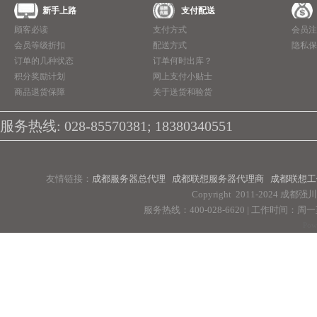
新手上路
支付配送
顾客必读
支付方式
会员注
会员等级折扣
配送方式
隐私保
订单的几种状态
订单何时出库？
积分奖励计划
网上支付小贴士
商品退货保障
关于送货和验货
服务热线: 028-85570381; 18380340551
友情链接：
成都服务器总代理
成都联想服务器代理商
成都联想工
Copyright 2011-2024 
服务热线：400-028-6620 | 工作时间：周一至周
Pow