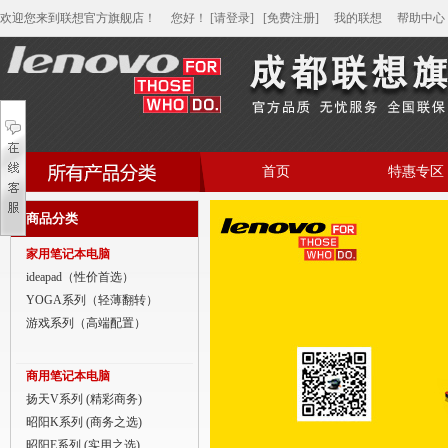
欢迎您来到联想官方旗舰店！
您好
！
[请登录]
[免费注册]
我的联想
帮助中心
首页
特惠专区
帮助中心
商品分类
家用笔记本电脑
家用笔记本电脑
商用笔记本电脑
ideapad（性价首选）
YOGA系列（轻薄翻转）
平板电脑
游戏系列（高端配置）
家用分体台式机
商用笔记本电脑
商用分体台式机
扬天V系列 (精彩商务)
昭阳K系列 (商务之选)
家用一体台式机
昭阳E系列 (实用之选)