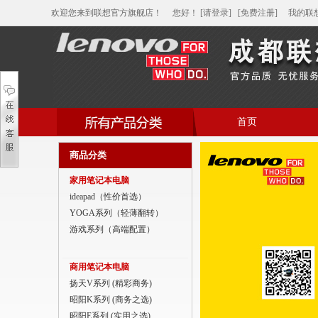
欢迎您来到联想官方旗舰店！
您好
！
[请登录]
[免费注册]
我的联
首页
帮助中心
商品分类
家用笔记本电脑
家用笔记本电脑
商用笔记本电脑
ideapad（性价首选）
YOGA系列（轻薄翻转）
平板电脑
游戏系列（高端配置）
家用分体台式机
商用笔记本电脑
商用分体台式机
扬天V系列 (精彩商务)
昭阳K系列 (商务之选)
家用一体台式机
昭阳E系列 (实用之选)