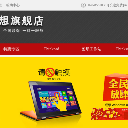
想
帮助中心
028-85570381[长途免费]/4
特惠专区
Thinkpad
图形工作站
Think