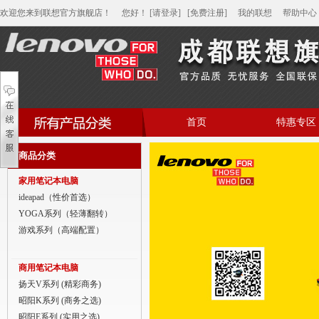
欢迎您来到联想官方旗舰店！
您好
！
[请登录]
[免费注册]
我的联想
帮助中心
首页
特惠专区
帮助中心
商品分类
家用笔记本电脑
家用笔记本电脑
商用笔记本电脑
ideapad（性价首选）
YOGA系列（轻薄翻转）
平板电脑
游戏系列（高端配置）
家用分体台式机
商用笔记本电脑
商用分体台式机
扬天V系列 (精彩商务)
昭阳K系列 (商务之选)
家用一体台式机
昭阳E系列 (实用之选)