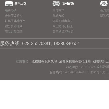
新手上路
支付配送
顾客必读
支付方式
会员注
会员等级折扣
配送方式
隐私保
订单的几种状态
订单何时出库？
积分奖励计划
网上支付小贴士
商品退货保障
关于送货和验货
服务热线: 028-85570381; 18380340551
友情链接：
成都服务器总代理
成都联想服务器代理商
成都联想工
Copyright 2011-2024 
服务热线：400-028-6620 | 工作时间：周一至周
Pow