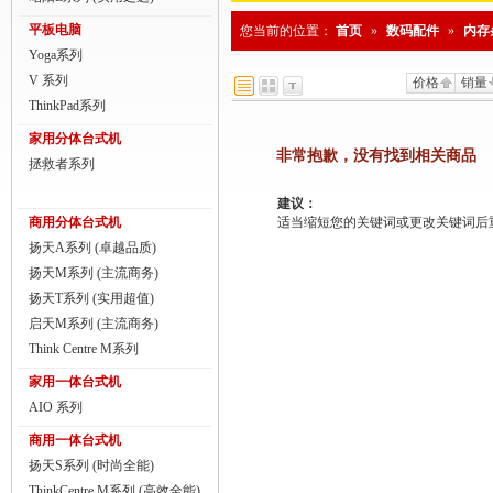
商用一体台式机
平板电脑
您当前的位置：
首页
»
数码配件
»
内存
Yoga系列
ThinkPad
V 系列
价格
销量
ThinkStation工作站
ThinkPad系列
家用分体台式机
联想服务器
非常抱歉，没有找到相关商品
拯救者系列
数码配件
建议：
商用分体台式机
适当缩短您的关键词或更改关键词后重新搜
扬天A系列 (卓越品质)
扬天M系列 (主流商务)
扬天T系列 (实用超值)
启天M系列 (主流商务)
Think Centre M系列
家用一体台式机
AIO 系列
商用一体台式机
扬天S系列 (时尚全能)
ThinkCentre M系列 (高效全能)